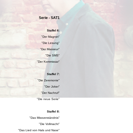
Serie - SAT1
Staffel 6:
"Der Magnet"
"Die Lesung"
"Der Masseur"
"Die SMS"
"Der Kommissar"
Staffel 7:
"Die Zeremonie"
"Der Joker"
"Der Nachruf"
"Die neue Serie"
Staffel 8:
"Das Missverständnis"
"Die Vollmacht"
"Das Lied von Hals und Nase"