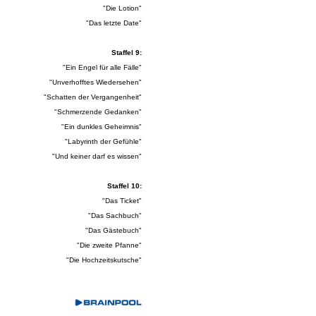
"Die Lotion"
"Das letzte Date"
Staffel 9:
"Ein Engel für alle Fälle"
"Unverhofftes Wiedersehen"
"Schatten der Vergangenheit"
"Schmerzende Gedanken"
"Ein dunkles Geheimnis"
"Labyrinth der Gefühle"
"Und keiner darf es wissen"
Staffel 10:
"Das Ticket"
"Das Sachbuch"
"Das Gästebuch"
"Die zweite Pfanne"
"Die Hochzeitskutsche"